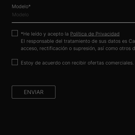
MAJADAHONDA - MADRID
Modelo
eduardo.izquierdo@caetanoforce.es
OBTENER DIRECCIONES
VER DETALLES
CERRADO HOY
He leído y acepto la
Política de Privacidad
El responsable del tratamiento de sus datos es Ca
acceso, rectificación o supresión, así como otros 
Dongfeng Blendio
Av. Parayas 13 , 39011 Santander
Estoy de acuerdo con recibir ofertas comerciales.
SANTANDER - CANTABRIA
jesusrodriguez@blendio.com
OBTENER DIRECCIONES
VER DETALLES
CERRADO HOY
ENVIAR
Dongfeng Blendio
Bilbao-Galdakao Errepidea, Km 6,
48960 Bilbao, Bizkaia
BARAKALDO - VIZCAYA