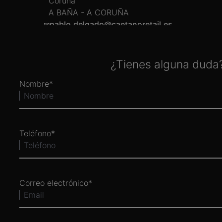
Coruña
A BAÑA - A CORUÑA
pablo.delgado@caetanoretail.es
OBTENER DIRECCIONES
VER DETALLES
ABIERTO HOY
¿Tienes alguna duda?
Nombre
Caetano Force
C/ de la Tierra 4 , 29004 Málaga
MÁLAGA - MÁLAGA
miruna.luciana@caetanoforce.es
Teléfono
OBTENER DIRECCIONES
VER DETALLES
CERRADO HOY
Correo electrónico
Caetano Force
Carretera de Boadilla ,km 0, 28220
Majadahonda (Madrid)