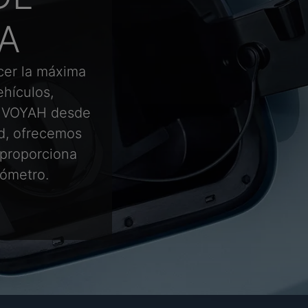
A
er la máxima
ehículos,
o VOYAH desde
ad, ofrecemos
 proporciona
lómetro.