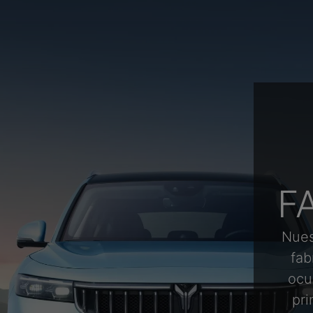
F
Nues
fab
ocu
pri