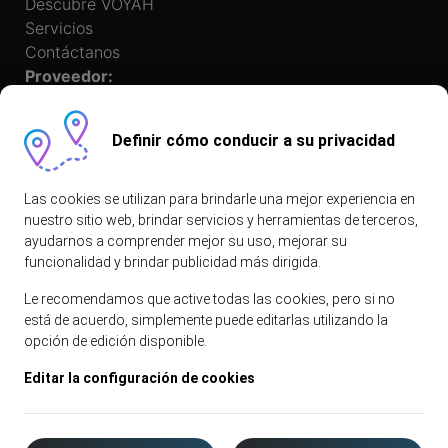
Descubre VOYAH
Servicios
Contáctanos
Proveedor:
Definir cómo conducir a su privacidad
Las cookies se utilizan para brindarle una mejor experiencia en
nuestro sitio web, brindar servicios y herramientas de terceros,
ayudarnos a comprender mejor su uso, mejorar su
funcionalidad y brindar publicidad más dirigida.
© 2026 VOYAH. All rights reserved
Le recomendamos que active todas las cookies, pero si no
Política de Privacidad
está de acuerdo, simplemente puede editarlas utilizando la
opción de edición disponible.
Avisos legales
Política de Cookies
Editar la configuración de cookies
Cookies