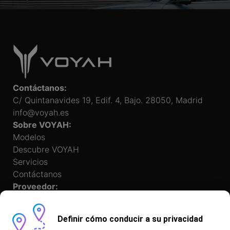
Contáctanos:
C/ Quintanavides 19, Edif. 4, Bajo. 28050, Madrid
info@voyah.es
Sobre VOYAH:
Modelos
Descubre VOYAH
Servicios
Contáctanos
Proveedor:
Definir cómo conducir a su privacidad