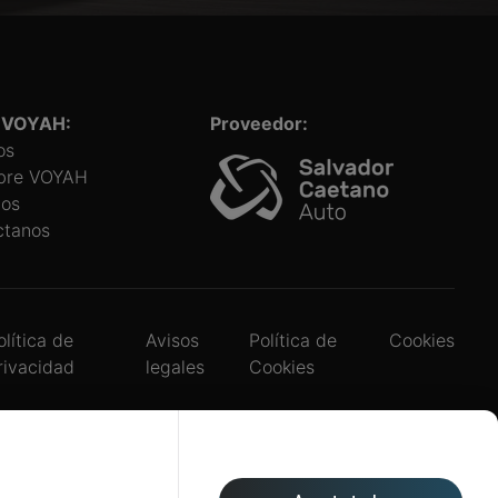
 VOYAH:
Proveedor:
os
bre VOYAH
ios
ctanos
olítica de
Avisos
Política de
Cookies
rivacidad
legales
Cookies