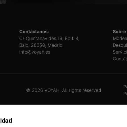
Contáctanos:
Sobre
C/ Quintanavides 19, Edif. 4,
Model
Bajo. 28050, Madrid
Descu
info@voyah.es
Servic
Contá
P
© 2026 VOYAH. All rights reserved
P
cidad