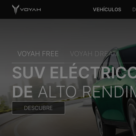
VEHÍCULOS
D
VOYAH FREE
VOYAH DREAM
SUV ELÉCTRIC
DE
ALTO RENDI
DESCUBRE