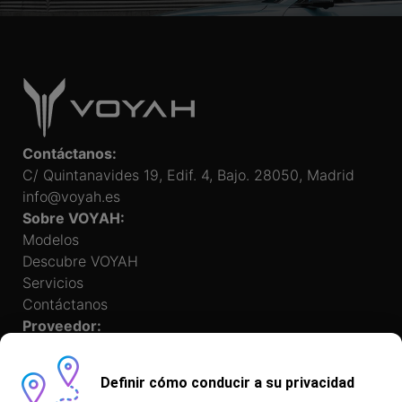
Contáctanos:
C/ Quintanavides 19, Edif. 4, Bajo. 28050, Madrid
info@voyah.es
Sobre VOYAH:
Modelos
Descubre VOYAH
Servicios
Contáctanos
Proveedor:
Definir cómo conducir a su privacidad