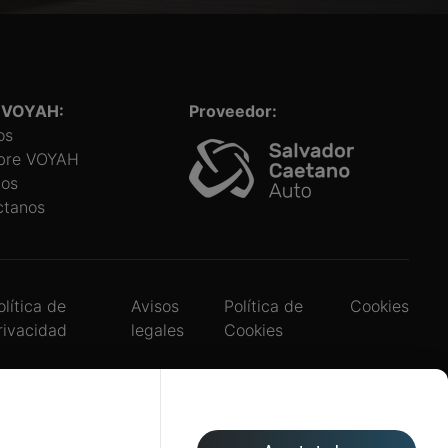
 VOYAH:
Proveedor:
os
bre VOYAH
ios
ctanos
olítica de
Avisos
Política de
Cookies
rivacidad
legales
Cookies