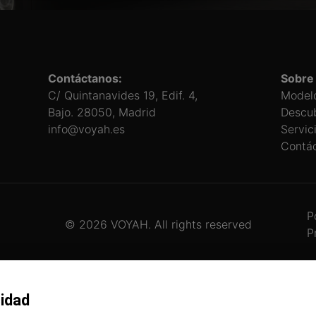
Contáctanos:
Sobre
C/ Quintanavides 19, Edif. 4,
Model
Bajo. 28050, Madrid
Descu
info@voyah.es
Servic
Contá
P
© 2026 VOYAH. All rights reserved
P
cidad