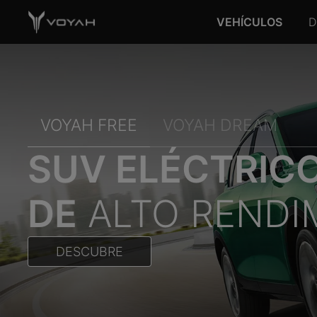
VEHÍCULOS
D
VOYAH FREE
VOYAH DREAM
SUV ELÉCTRIC
DE
ALTO RENDI
DESCUBRE